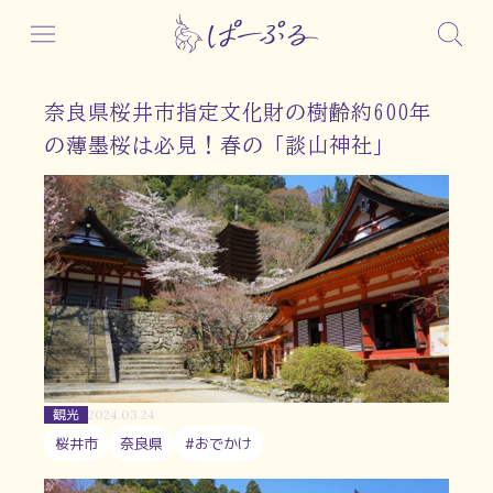
奈良県桜井市指定文化財の樹齢約600年
の薄墨桜は必見！春の「談山神社」
観光
2024.03.24
桜井市
奈良県
#おでかけ