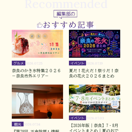
Recommended
編集部の
おすすめ記事
グルメ
イベント
2026.07.25
2026.07.19
奈良のかき氷特集２０２６
夏だ！花火だ！祭りだ！奈
－奈良市外エリア－
良の花火２０２６まとめ
イベント
2026.07.03
観光
2026.07.14
【2026年版｜奈良】7・8月
イベントまとめ｜夏のおで
『第78回 正倉院展』情報