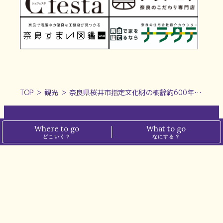
TOP
＞
観光
＞
奈良県桜井市指定文化財の樹齢約600年の薄墨桜は必見！春の「談山神社」
Where to go
What to go
ホーム
プライバシーポリシー
どこいく？
なにする？
ぱーぷるについて
メディアポリシー
運営会社
お問い合わせ