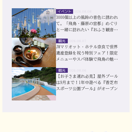
イベント
2026.08.08
3000個以上の風鈴の音色に誘われ
て。「飛鳥・藤原の宮都」めぐり
と一緒に訪れたい『おふさ観音』
風鈴まつり
観光
2026.08.07
JWマリオット・ホテル奈良で世界
遺産登録を祝う特別フェア！限定
メニューやスパ体験で飛鳥の魅力
を満喫
観光
2026.08.06
【お子さま連れ必見】屋外プール
は9月まで！1年中遊べる『香芝市
スポーツ公園プール』がオープン