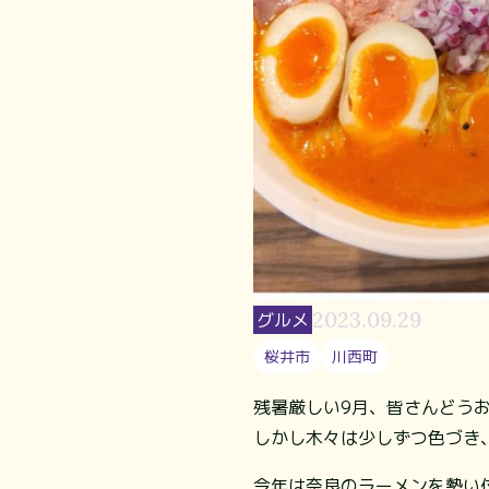
2023.09.29
グルメ
桜井市
川西町
残暑厳しい9月、皆さんどう
しかし木々は少しずつ色づき
今年は奈良のラーメンを勢い