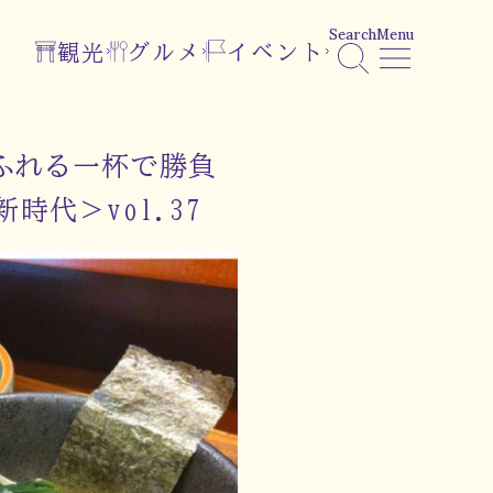
Search
Menu
観光
グルメ
イベント
あふれる一杯で勝負
代＞vol.37