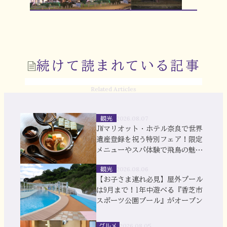
続けて読まれている記事
Related Articles
観光
2026.08.07
JWマリオット・ホテル奈良で世界
遺産登録を祝う特別フェア！限定
メニューやスパ体験で飛鳥の魅力
を満喫
観光
2026.08.06
【お子さま連れ必見】屋外プール
は9月まで！1年中遊べる『香芝市
スポーツ公園プール』がオープン
グルメ
2026.08.05