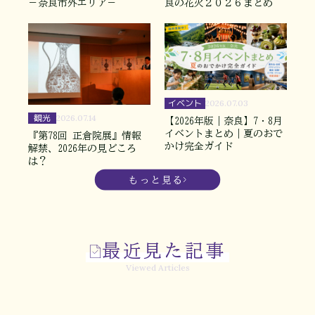
－奈良市外エリア－
良の花火２０２６まとめ
イベント
2026.07.03
観光
2026.07.14
【2026年版｜奈良】7・8月
イベントまとめ｜夏のおで
『第78回 正倉院展』情報
かけ完全ガイド
解禁、2026年の見どころ
は？
もっと見る
最近見た記事
Viewed Articles