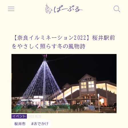
【奈良イルミネーション2022】桜井駅前
をやさしく照らす冬の⾵物詩
イベント
2022.11.21
桜井市
#おでかけ