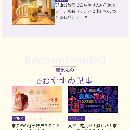
郡山城散策で立ち寄りたい町家カ
フェ。秀長ドリンクと米粉のふわ
しゅわパンケーキ
Recommended
編集部の
おすすめ記事
グルメ
イベント
2026.07.25
2026.07.19
奈良のかき氷特集２０２６
夏だ！花火だ！祭りだ！奈