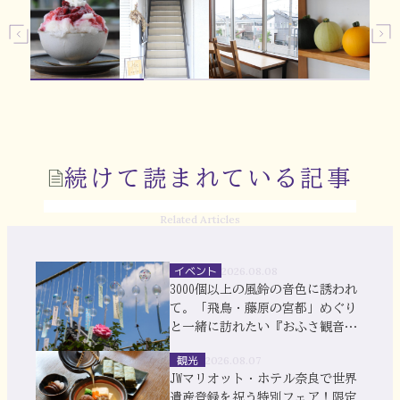
続けて読まれている記事
Related Articles
イベント
2026.08.08
3000個以上の風鈴の音色に誘われ
て。「飛鳥・藤原の宮都」めぐり
と一緒に訪れたい『おふさ観音』
風鈴まつり
観光
2026.08.07
JWマリオット・ホテル奈良で世界
遺産登録を祝う特別フェア！限定