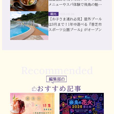
メニューやスパ体験で飛鳥の魅力
を満喫
観光
2026.08.06
【お子さま連れ必見】屋外プール
は9月まで！1年中遊べる『香芝市
スポーツ公園プール』がオープン
Recommended
編集部の
おすすめ記事