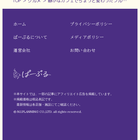
TOP
＞
グルメ
＞
静かなカフェでちょっと変わったフルーツかき氷【cafe+studio flat｜王寺町】
ホーム
プライバシーポリシー
ぱーぷるについて
メディアポリシー
運営会社
お問い合わせ
※本サイトでは、一部の記事にアフィリエイト広告を掲載しています。
※掲載価格は税込表記です。
最新情報は各店舗・施設にてご確認ください。
© N.I.PLANNING CO.,LTD. all rights reserved.