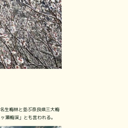
賀名生梅林と並ぶ奈良県三大梅
月ヶ瀬梅渓」とも言われる。