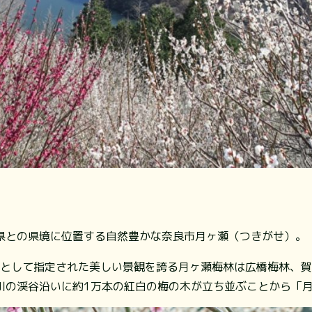
県との県境に位置する自然豊かな奈良市月ヶ瀬（つきがせ）。
勝地として指定された美しい景観を誇る月ヶ瀬梅林は広橋梅林、
川の渓谷沿いに約1万本の紅白の梅の木が立ち並ぶことから「