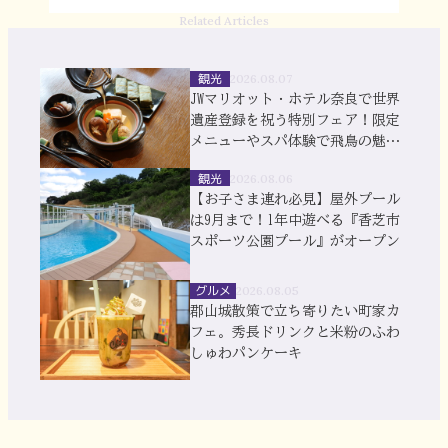
Related Articles
観光
2026.08.07
JWマリオット・ホテル奈良で世界
遺産登録を祝う特別フェア！限定
メニューやスパ体験で飛鳥の魅力
を満喫
観光
2026.08.06
【お子さま連れ必見】屋外プール
は9月まで！1年中遊べる『香芝市
スポーツ公園プール』がオープン
グルメ
2026.08.05
郡山城散策で立ち寄りたい町家カ
フェ。秀長ドリンクと米粉のふわ
しゅわパンケーキ