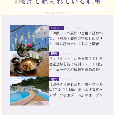
続けて読まれている記事
Related Articles
イベント
2026.08.08
3000個以上の風鈴の音色に誘われ
て。「飛鳥・藤原の宮都」めぐり
と一緒に訪れたい『おふさ観音』
風鈴まつり
観光
2026.08.07
JWマリオット・ホテル奈良で世界
遺産登録を祝う特別フェア！限定
メニューやスパ体験で飛鳥の魅力
を満喫
観光
2026.08.06
【お子さま連れ必見】屋外プール
は9月まで！1年中遊べる『香芝市
スポーツ公園プール』がオープン