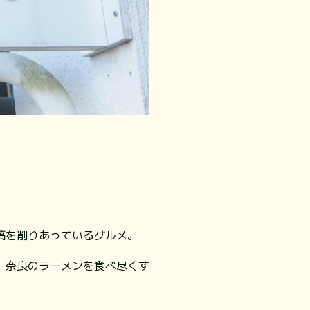
鎬を削りあっているグルメ。
、奈良のラーメンを食べ尽くす