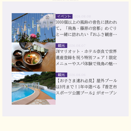
イベント
2026.08.08
3000個以上の風鈴の音色に誘われ
て。「飛鳥・藤原の宮都」めぐり
と一緒に訪れたい『おふさ観音』
風鈴まつり
観光
2026.08.07
JWマリオット・ホテル奈良で世界
遺産登録を祝う特別フェア！限定
メニューやスパ体験で飛鳥の魅力
を満喫
観光
2026.08.06
【お子さま連れ必見】屋外プール
は9月まで！1年中遊べる『香芝市
スポーツ公園プール』がオープン