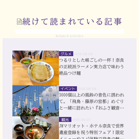
続けて読まれている記事
Related Articles
グルメ
2026.08.09
つるりとした喉ごしの一杯！奈良
の正統派ラーメン実力店で味わう
絶品つけ麺
イベント
2026.08.08
3000個以上の風鈴の音色に誘われ
て。「飛鳥・藤原の宮都」めぐり
と一緒に訪れたい『おふさ観音』
風鈴まつり
観光
2026.08.07
JWマリオット・ホテル奈良で世界
遺産登録を祝う特別フェア！限定
メニューやスパ体験で飛鳥の魅力