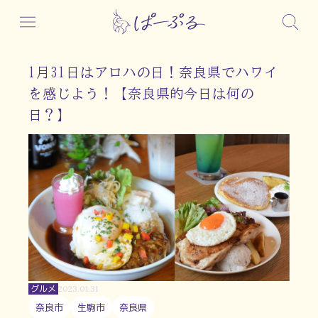
1月31日はアロハの日！奈良県でハワイ
を感じよう！【奈良県的今日は何の
日？】
グルメ
2023.01.31
奈良市
生駒市
奈良県