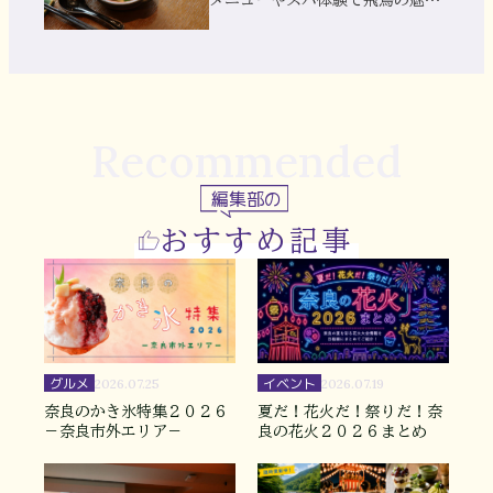
を満喫
Recommended
編集部の
おすすめ記事
グルメ
イベント
2026.07.25
2026.07.19
奈良のかき氷特集２０２６
夏だ！花火だ！祭りだ！奈
－奈良市外エリア－
良の花火２０２６まとめ