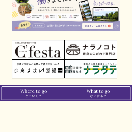
Where to go
What to go
どこいく？
なにする？
TOP
＞
グルメ
＞
【奈良クリスマスケーキ2022｜JWマリオット・ホテル奈良｜奈良市】ホテルパティシエによるスペシャルなケーキを
ホーム
プライバシーポリシー