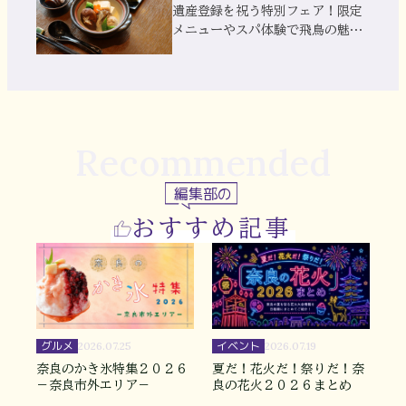
遺産登録を祝う特別フェア！限定
メニューやスパ体験で飛鳥の魅力
を満喫
Recommended
編集部の
おすすめ記事
グルメ
イベント
2026.07.25
2026.07.19
奈良のかき氷特集２０２６
夏だ！花火だ！祭りだ！奈
－奈良市外エリア－
良の花火２０２６まとめ