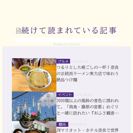
続けて読まれている記事
Related Articles
グルメ
2026.08.09
つるりとした喉ごしの一杯！奈良
の正統派ラーメン実力店で味わう
絶品つけ麺
イベント
2026.08.08
3000個以上の風鈴の音色に誘われ
て。「飛鳥・藤原の宮都」めぐり
と一緒に訪れたい『おふさ観音』
風鈴まつり
観光
2026.08.07
JWマリオット・ホテル奈良で世界