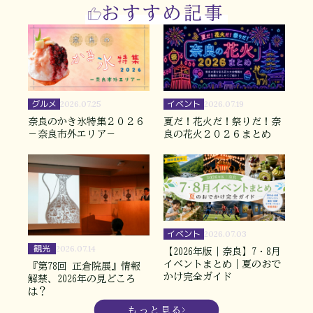
おすすめ記事
グルメ
イベント
2026.07.25
2026.07.19
奈良のかき氷特集２０２６
夏だ！花火だ！祭りだ！奈
－奈良市外エリア－
良の花火２０２６まとめ
イベント
2026.07.03
観光
2026.07.14
【2026年版｜奈良】7・8月
イベントまとめ｜夏のおで
『第78回 正倉院展』情報
かけ完全ガイド
解禁、2026年の見どころ
は？
もっと見る