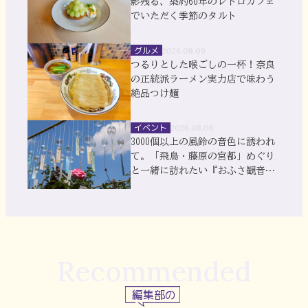
影残る、築約60年のレトロカフェ
でいただく季節のタルト
グルメ
2026.08.09
つるりとした喉ごしの一杯！奈良
の正統派ラーメン実力店で味わう
絶品つけ麺
イベント
2026.08.08
3000個以上の風鈴の音色に誘われ
て。「飛鳥・藤原の宮都」めぐり
と一緒に訪れたい『おふさ観音』
風鈴まつり
Recommended
編集部の