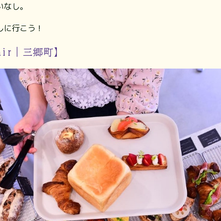
いなし。
しに行こう！
h air｜三郷町】