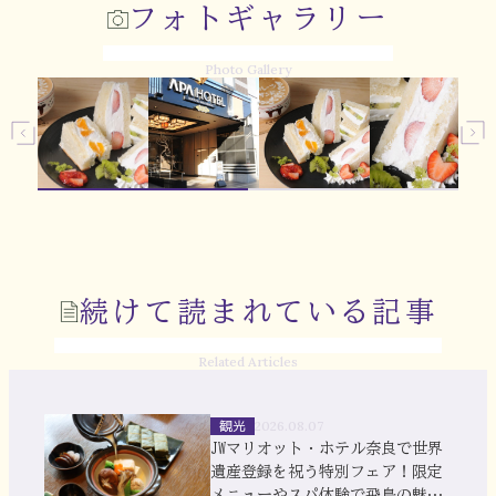
フォトギャラリー
Photo Gallery
続けて読まれている記事
Related Articles
観光
2026.08.07
JWマリオット・ホテル奈良で世界
遺産登録を祝う特別フェア！限定
メニューやスパ体験で飛鳥の魅力