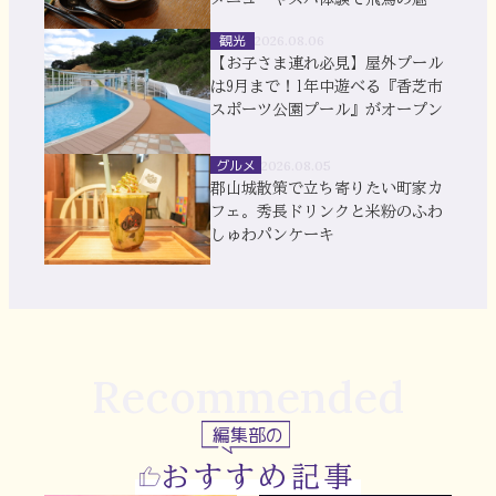
を満喫
観光
2026.08.06
【お子さま連れ必見】屋外プール
は9月まで！1年中遊べる『香芝市
スポーツ公園プール』がオープン
グルメ
2026.08.05
郡山城散策で立ち寄りたい町家カ
フェ。秀長ドリンクと米粉のふわ
しゅわパンケーキ
Recommended
編集部の
おすすめ記事