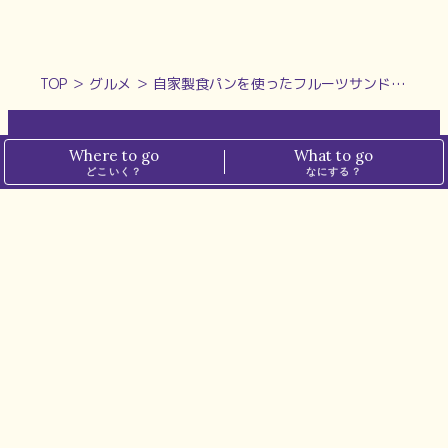
TOP
＞
グルメ
＞
自家製食パンを使ったフルーツサンド【天迦久珈琲/奈良市】
Where to go
What to go
ホーム
プライバシーポリシー
どこいく？
なにする？
ぱーぷるについて
メディアポリシー
運営会社
お問い合わせ
※本サイトでは、一部の記事にアフィリエイト広告を掲載しています。
※掲載価格は税込表記です。
最新情報は各店舗・施設にてご確認ください。
© N.I.PLANNING CO.,LTD. all rights reserved.