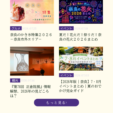
グルメ
イベント
2026.07.25
2026.07.19
奈良のかき氷特集２０２６
夏だ！花火だ！祭りだ！奈
－奈良市外エリア－
良の花火２０２６まとめ
イベント
2026.07.03
観光
2026.07.14
【2026年版｜奈良】7・8月
イベントまとめ｜夏のおで
『第78回 正倉院展』情報
かけ完全ガイド
解禁、2026年の見どころ
は？
もっと見る