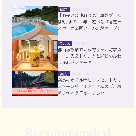
観光
2026.08.06
【お子さま連れ必見】屋外プール
は9月まで！1年中遊べる『香芝市
スポーツ公園プール』がオープン
グルメ
2026.08.05
郡山城散策で立ち寄りたい町家カ
フェ。秀長ドリンクと米粉のふわ
しゅわパンケーキ
観光
2026.08.04
奈良のホテル宿泊プレゼントキャ
ンペーン終了！たくさんのご応募
ありがとうございました
Recommended