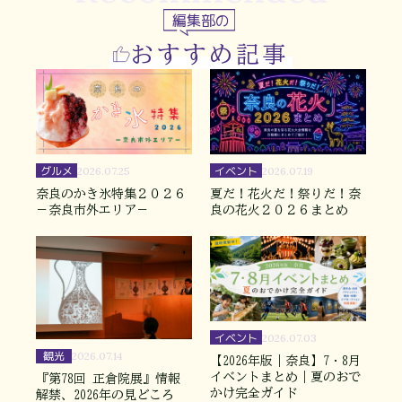
編集部の
おすすめ記事
グルメ
イベント
2026.07.25
2026.07.19
奈良のかき氷特集２０２６
夏だ！花火だ！祭りだ！奈
－奈良市外エリア－
良の花火２０２６まとめ
イベント
2026.07.03
観光
2026.07.14
【2026年版｜奈良】7・8月
イベントまとめ｜夏のおで
『第78回 正倉院展』情報
かけ完全ガイド
解禁、2026年の見どころ