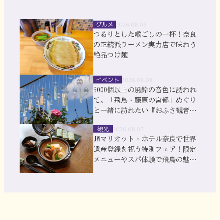
グルメ
2026.08.09
つるりとした喉ごしの一杯！奈良
の正統派ラーメン実力店で味わう
絶品つけ麺
イベント
2026.08.08
3000個以上の風鈴の音色に誘われ
て。「飛鳥・藤原の宮都」めぐり
と一緒に訪れたい『おふさ観音』
風鈴まつり
観光
2026.08.07
JWマリオット・ホテル奈良で世界
遺産登録を祝う特別フェア！限定
メニューやスパ体験で飛鳥の魅力
を満喫