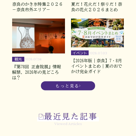
奈良のかき氷特集２０２６
夏だ！花火だ！祭りだ！奈
－奈良市外エリア－
良の花火２０２６まとめ
イベント
2026.07.03
観光
2026.07.14
【2026年版｜奈良】7・8月
イベントまとめ｜夏のおで
『第78回 正倉院展』情報
かけ完全ガイド
解禁、2026年の見どころ
は？
もっと見る
最近見た記事
Viewed Articles