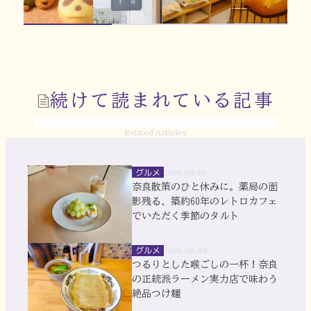
続けて読まれている記事
Related Articles
グルメ
2026.08.10
奈良散策のひと休みに。薬局の面
影残る、築約60年のレトロカフェ
でいただく季節のタルト
グルメ
2026.08.09
つるりとした喉ごしの一杯！奈良
の正統派ラーメン実力店で味わう
絶品つけ麺