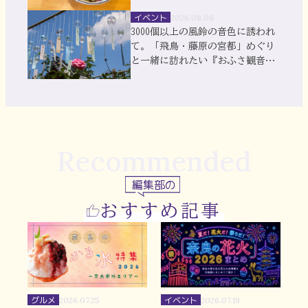
イベント
2026.08.08
3000個以上の風鈴の音色に誘われ
て。「飛鳥・藤原の宮都」めぐり
と一緒に訪れたい『おふさ観音』
風鈴まつり
Recommended
編集部の
おすすめ記事
グルメ
イベント
2026.07.25
2026.07.19