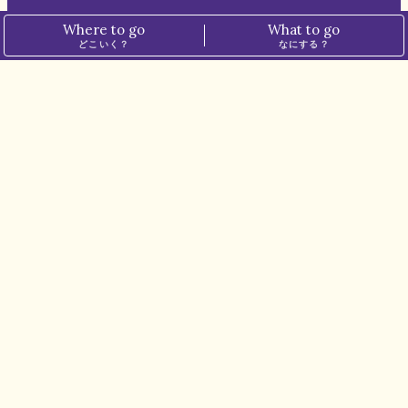
Where to go
What to go
ホーム
プライバシーポリシー
どこいく？
なにする？
ぱーぷるについて
メディアポリシー
運営会社
お問い合わせ
※本サイトでは、一部の記事にアフィリエイト広告を掲載しています。
※掲載価格は税込表記です。
最新情報は各店舗・施設にてご確認ください。
© N.I.PLANNING CO.,LTD. all rights reserved.