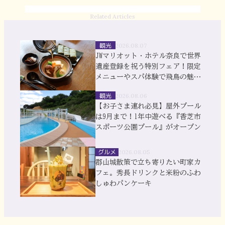
Related Articles
観光
2026.08.07
JWマリオット・ホテル奈良で世界
遺産登録を祝う特別フェア！限定
メニューやスパ体験で飛鳥の魅力
を満喫
観光
2026.08.06
【お子さま連れ必見】屋外プール
は9月まで！1年中遊べる『香芝市
スポーツ公園プール』がオープン
グルメ
2026.08.05
郡山城散策で立ち寄りたい町家カ
フェ。秀長ドリンクと米粉のふわ
しゅわパンケーキ