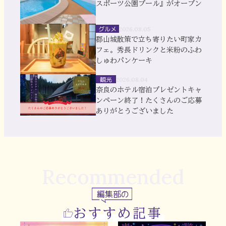
スポーツ公園プール』がオープン
グルメ
2026.08.05
郡山城散策で立ち寄りたい町家カ
フェ。秀長ドリンクと米粉のふわ
しゅわパンケーキ
観光
2026.08.04
奈良のホテル宿泊プレゼントキャ
ンペーン終了！たくさんのご応募
ありがとうございました
Recommended
編集部の
おすすめ記事