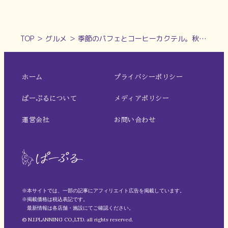
TOP
＞
グルメ
＞
季節のパフェとコーヒーカクテル。秋の夜長にゆっくり愉しむ大人空間『pilot coffee』(富雄）
ホーム
プライバシーポリシー
ぱーぷるについて
メディアポリシー
運営会社
お問い合わせ
※本サイトでは、一部の記事にアフィリエイト広告を掲載しています。
※掲載価格は税込表記です。
最新情報は各店舗・施設にてご確認ください。
© N.I.PLANNING CO.,LTD. all rights reserved.