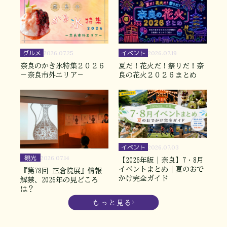
グルメ
イベント
2026.07.25
2026.07.19
奈良のかき氷特集２０２６
夏だ！花火だ！祭りだ！奈
－奈良市外エリア－
良の花火２０２６まとめ
イベント
2026.07.03
観光
2026.07.14
【2026年版｜奈良】7・8月
イベントまとめ｜夏のおで
『第78回 正倉院展』情報
かけ完全ガイド
解禁、2026年の見どころ
は？
もっと見る