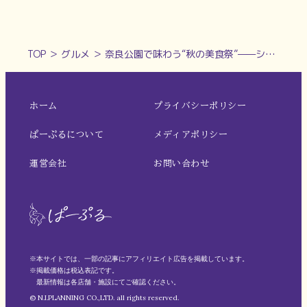
TOP
＞
グルメ
＞
奈良公園で味わう“秋の美食祭”——シェフェスタ2025を実食レポート！
ホーム
プライバシーポリシー
ぱーぷるについて
メディアポリシー
運営会社
お問い合わせ
※本サイトでは、一部の記事にアフィリエイト広告を掲載しています。
※掲載価格は税込表記です。
最新情報は各店舗・施設にてご確認ください。
© N.I.PLANNING CO.,LTD. all rights reserved.