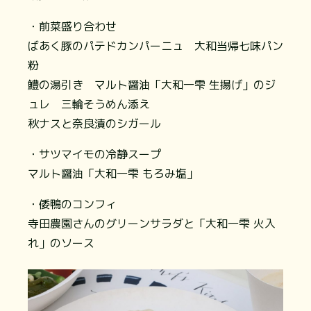
・前菜盛り合わせ
ばあく豚のパテドカンパーニュ 大和当帰七味パン
粉
鱧の湯引き マルト醤油「大和一雫 生揚げ」のジ
ュレ 三輪そうめん添え
秋ナスと奈良漬のシガール
・サツマイモの冷静スープ
マルト醤油「大和一雫 もろみ塩」
・倭鴨のコンフィ
寺田農園さんのグリーンサラダと「大和一雫 火入
れ」のソース