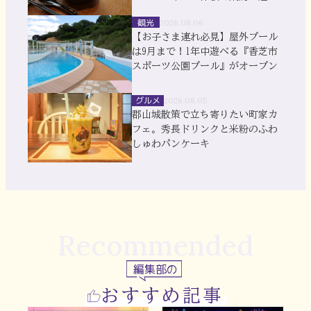
を満喫
観光
2026.08.06
【お子さま連れ必見】屋外プール
は9月まで！1年中遊べる『香芝市
スポーツ公園プール』がオープン
グルメ
2026.08.05
郡山城散策で立ち寄りたい町家カ
フェ。秀長ドリンクと米粉のふわ
しゅわパンケーキ
Recommended
編集部の
おすすめ記事