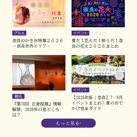
グルメ
イベント
2026.07.25
2026.07.19
奈良のかき氷特集２０２６
夏だ！花火だ！祭りだ！奈
－奈良市外エリア－
良の花火２０２６まとめ
イベント
2026.07.03
観光
2026.07.14
【2026年版｜奈良】7・8月
イベントまとめ｜夏のおで
『第78回 正倉院展』情報
かけ完全ガイド
解禁、2026年の見どころ
は？
もっと見る