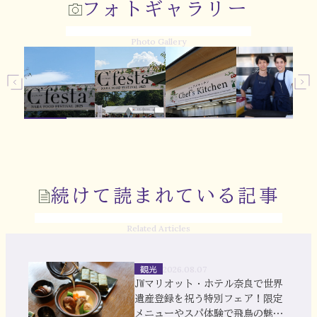
フォトギャラリー
Photo Gallery
続けて読まれている記事
Related Articles
観光
2026.08.07
JWマリオット・ホテル奈良で世界
遺産登録を祝う特別フェア！限定
メニューやスパ体験で飛鳥の魅力