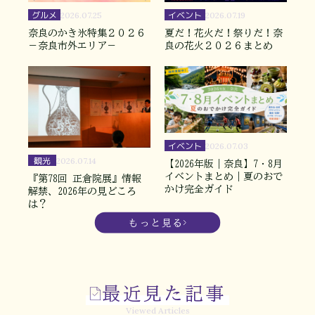
グルメ
イベント
2026.07.25
2026.07.19
奈良のかき氷特集２０２６
夏だ！花火だ！祭りだ！奈
－奈良市外エリア－
良の花火２０２６まとめ
イベント
2026.07.03
観光
2026.07.14
【2026年版｜奈良】7・8月
イベントまとめ｜夏のおで
『第78回 正倉院展』情報
かけ完全ガイド
解禁、2026年の見どころ
は？
もっと見る
最近見た記事
Viewed Articles