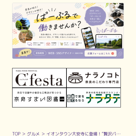
TOP
＞
グルメ
＞
イオンタウン大安寺に登場！“贅沢パリパリ”クレープ体験 | 『CREPE・DU・ROI・SUPREME』（クレープ・デュ・ロワ・シュプレーム）