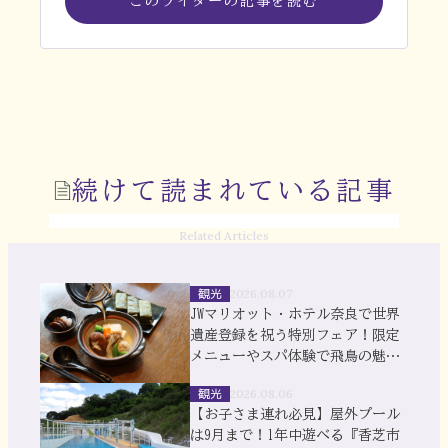
このライターの記事を読む
続けて読まれている記事
Related Articles
観光
2026.08.07
JWマリオット・ホテル奈良で世界
遺産登録を祝う特別フェア！限定
メニューやスパ体験で飛鳥の魅力
を満喫
観光
2026.08.06
【お子さま連れ必見】屋外プール
は9月まで！1年中遊べる『香芝市