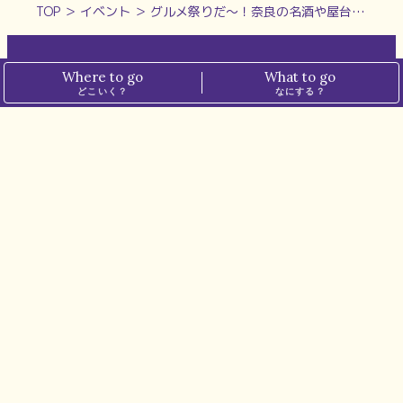
TOP
＞
イベント
＞
グルメ祭りだ～！奈良の名酒や屋台メシがなんと110円から楽しめる！【青空屋台deカクウチ祭り】
Where to go
What to go
ホーム
プライバシーポリシー
どこいく？
なにする？
ぱーぷるについて
メディアポリシー
運営会社
お問い合わせ
※本サイトでは、一部の記事にアフィリエイト広告を掲載しています。
※掲載価格は税込表記です。
最新情報は各店舗・施設にてご確認ください。
© N.I.PLANNING CO.,LTD. all rights reserved.