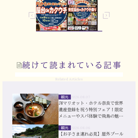
続けて読まれている記事
Related Articles
観光
2026.08.07
JWマリオット・ホテル奈良で世界
遺産登録を祝う特別フェア！限定
メニューやスパ体験で飛鳥の魅力
を満喫
観光
2026.08.06
【お子さま連れ必見】屋外プール