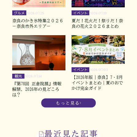
グルメ
イベント
2026.07.25
2026.07.19
奈良のかき氷特集２０２６
夏だ！花火だ！祭りだ！奈
－奈良市外エリア－
良の花火２０２６まとめ
イベント
2026.07.03
観光
2026.07.14
【2026年版｜奈良】7・8月
イベントまとめ｜夏のおで
『第78回 正倉院展』情報
かけ完全ガイド
解禁、2026年の見どころ
は？
もっと見る
最近見た記事