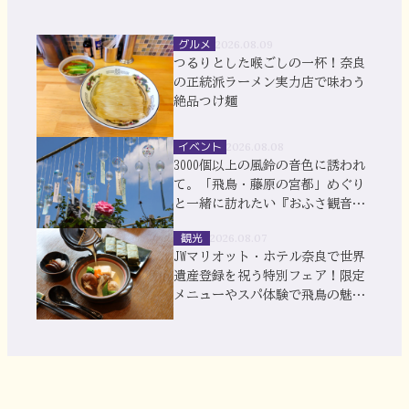
グルメ
2026.08.09
つるりとした喉ごしの一杯！奈良
の正統派ラーメン実力店で味わう
絶品つけ麺
イベント
2026.08.08
3000個以上の風鈴の音色に誘われ
て。「飛鳥・藤原の宮都」めぐり
と一緒に訪れたい『おふさ観音』
風鈴まつり
観光
2026.08.07
JWマリオット・ホテル奈良で世界
遺産登録を祝う特別フェア！限定
メニューやスパ体験で飛鳥の魅力
を満喫