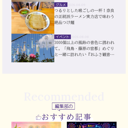
グルメ
2026.08.09
つるりとした喉ごしの一杯！奈良
の正統派ラーメン実力店で味わう
絶品つけ麺
イベント
2026.08.08
3000個以上の風鈴の音色に誘われ
て。「飛鳥・藤原の宮都」めぐり
と一緒に訪れたい『おふさ観音』
風鈴まつり
Recommended
編集部の
おすすめ記事