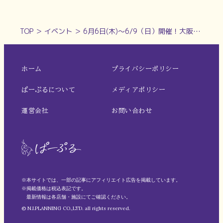
TOP
＞
イベント
＞
6月6日(木)～6/9（日）開催！大阪・関西万博に向けて家族皆で盛り上がろう！大阪・関西万博協賛イベント@奈良競輪場
ホーム
プライバシーポリシー
ぱーぷるについて
メディアポリシー
運営会社
お問い合わせ
※本サイトでは、一部の記事にアフィリエイト広告を掲載しています。
※掲載価格は税込表記です。
最新情報は各店舗・施設にてご確認ください。
© N.I.PLANNING CO.,LTD. all rights reserved.