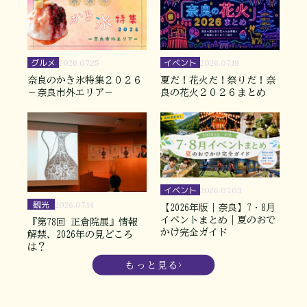
グルメ
イベント
2026.07.25
2026.07.19
奈良のかき氷特集２０２６
夏だ！花火だ！祭りだ！奈
－奈良市外エリア－
良の花火２０２６まとめ
イベント
2026.07.03
観光
2026.07.14
【2026年版｜奈良】7・8月
イベントまとめ｜夏のおで
『第78回 正倉院展』情報
かけ完全ガイド
解禁、2026年の見どころ
は？
もっと見る