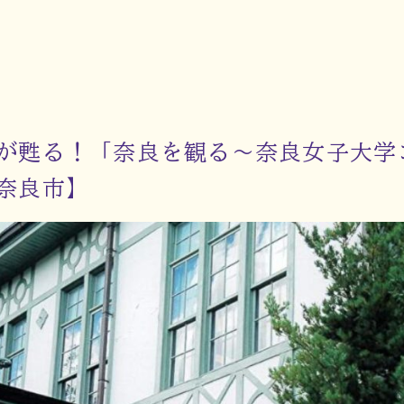
が甦る！「奈良を観る～奈良女子大学
奈良市】