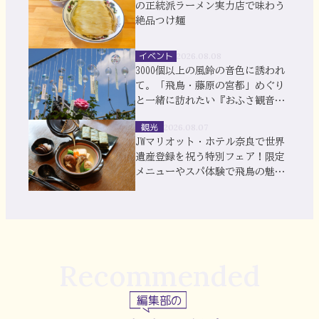
の正統派ラーメン実力店で味わう
絶品つけ麺
イベント
2026.08.08
3000個以上の風鈴の音色に誘われ
て。「飛鳥・藤原の宮都」めぐり
と一緒に訪れたい『おふさ観音』
風鈴まつり
観光
2026.08.07
JWマリオット・ホテル奈良で世界
遺産登録を祝う特別フェア！限定
メニューやスパ体験で飛鳥の魅力
を満喫
Recommended
編集部の