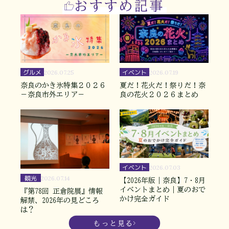
おすすめ記事
グルメ
イベント
2026.07.25
2026.07.19
奈良のかき氷特集２０２６
夏だ！花火だ！祭りだ！奈
－奈良市外エリア－
良の花火２０２６まとめ
イベント
2026.07.03
観光
2026.07.14
【2026年版｜奈良】7・8月
イベントまとめ｜夏のおで
『第78回 正倉院展』情報
かけ完全ガイド
解禁、2026年の見どころ
は？
もっと見る