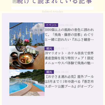
続けて読まれている記事
Related Articles
イベント
2026.08.08
3000個以上の風鈴の音色に誘われ
て。「飛鳥・藤原の宮都」めぐり
と一緒に訪れたい『おふさ観音』
風鈴まつり
観光
2026.08.07
JWマリオット・ホテル奈良で世界
遺産登録を祝う特別フェア！限定
メニューやスパ体験で飛鳥の魅力
を満喫
観光
2026.08.06
【お子さま連れ必見】屋外プール
は9月まで！1年中遊べる『香芝市
スポーツ公園プール』がオープン