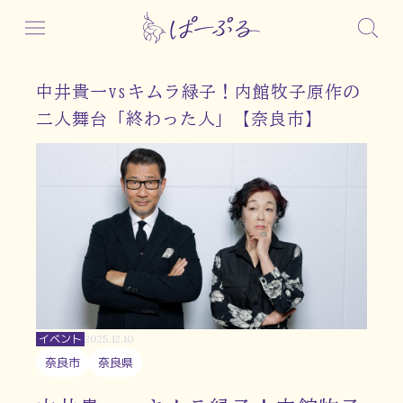
中井貴一vsキムラ緑子！内館牧子原作の
二人舞台「終わった人」【奈良市】
イベント
2025.12.10
奈良市
奈良県