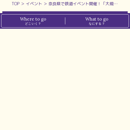
TOP
＞
イベント
＞
奈良県で鉄道イベント開催！「大規模トイレール」も登場！【奈良鉄道まつり】
Where to go
What to go
どこいく？
なにする？
ホーム
プライバシーポリシー
ぱーぷるについて
メディアポリシー
運営会社
お問い合わせ
※本サイトでは、一部の記事にアフィリエイト広告を掲載しています。
※掲載価格は税込表記です。
最新情報は各店舗・施設にてご確認ください。
© N.I.PLANNING CO.,LTD. all rights reserved.