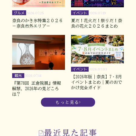
グルメ
イベント
2026.07.25
2026.07.19
奈良のかき氷特集２０２６
夏だ！花火だ！祭りだ！奈
－奈良市外エリア－
良の花火２０２６まとめ
イベント
2026.07.03
観光
2026.07.14
【2026年版｜奈良】7・8月
イベントまとめ｜夏のおで
『第78回 正倉院展』情報
かけ完全ガイド
解禁、2026年の見どころ
は？
もっと見る
最近見た記事