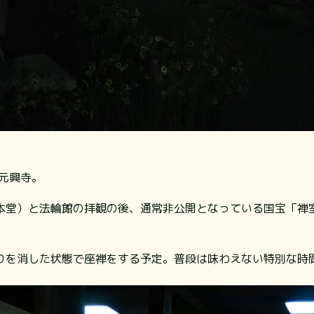
元興寺。
本堂）と法輪館の拝観の後、通常非公開となっている国宝「禅
りを消した状態で座禅をする予定。普段は味わえない特別な時