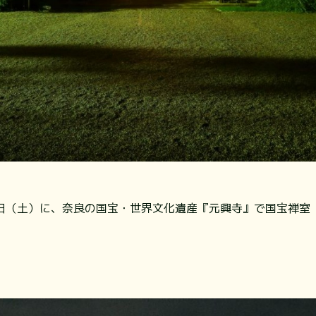
月1日（土）に、奈良の国宝・世界文化遺産『元興寺』で国宝禅