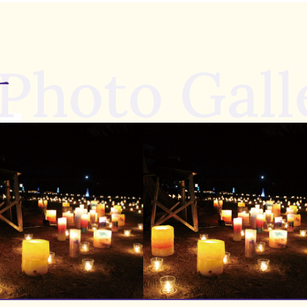
Photo Gall
ー