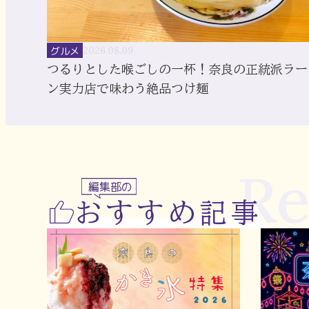
グルメ
2026.08.09
つるりとした喉ごしの一杯！奈良の正統派ラー
ン実力店で味わう絶品つけ麺
R
編集部の
おすすめ記事