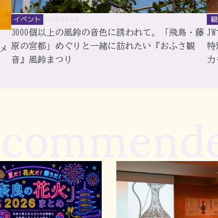
イベント
2026.08.08
観
3000個以上の風鈴の音色に誘われて。「飛鳥・藤
J
原の宮都」めぐりと一緒に訪れたい『おふさ観
特
メ
音』風鈴まつり
力
ecommend