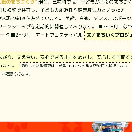
主役のまちづくり”
現在、三宅町では、子どもが主役のまちづ
同じ視線で共有し、子どもの創造性や課題解決力といったアー
学ぶ取り組みを進めています。 美術、音楽、ダンス、スポーツ
ワークショップを定期的に開催しております。 ■7～8月 な
レード ■2～3月 アートフェスティバル
文／まちいくプロジ
ながり、支え合い、安心できるまちをめざし、安心して子育て
います。
掲載している情報は、新型コロナウイルス感染症の状況により、
にご確認ください。