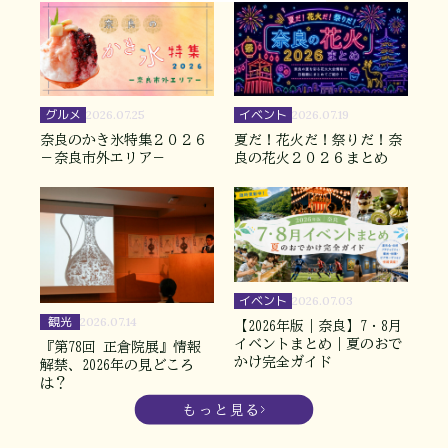
グルメ
イベント
2026.07.25
2026.07.19
奈良のかき氷特集２０２６
夏だ！花火だ！祭りだ！奈
－奈良市外エリア－
良の花火２０２６まとめ
イベント
2026.07.03
観光
2026.07.14
【2026年版｜奈良】7・8月
イベントまとめ｜夏のおで
『第78回 正倉院展』情報
かけ完全ガイド
解禁、2026年の見どころ
は？
もっと見る