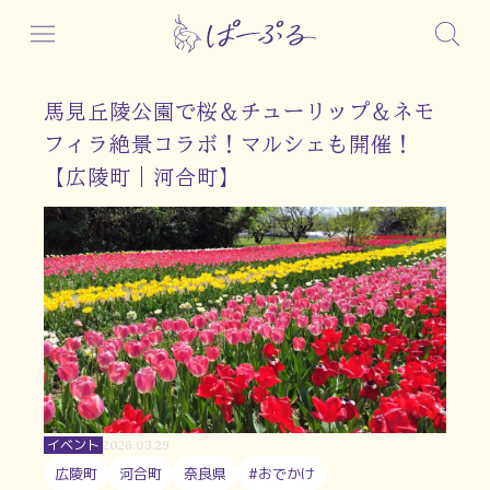
馬見丘陵公園で桜＆チューリップ＆ネモ
フィラ絶景コラボ！マルシェも開催！
【広陵町｜河合町】
イベント
2026.03.29
広陵町
河合町
奈良県
#おでかけ