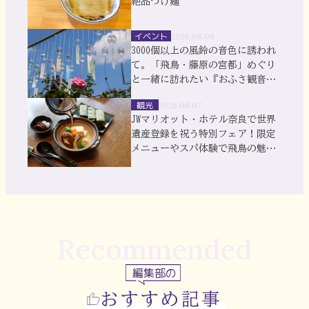
絶品つけ麺
イベント
2026.08.08
3000個以上の風鈴の音色に誘われ
て。「飛鳥・藤原の宮都」めぐり
と一緒に訪れたい『おふさ観音』
風鈴まつり
観光
2026.08.07
JWマリオット・ホテル奈良で世界
遺産登録を祝う特別フェア！限定
メニューやスパ体験で飛鳥の魅力
を満喫
Recommended
編集部の
おすすめ記事