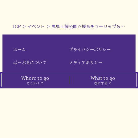
TOP
＞
イベント
＞
馬見丘陵公園で桜＆チューリップ＆ネモフィラ絶景コラボ！マルシェも開催！【広陵町｜河合町】
ホーム
プライバシーポリシー
ぱーぷるについて
メディアポリシー
運営会社
お問い合わせ
Where to go
What to go
どこいく？
なにする？
※本サイトでは、一部の記事にアフィリエイト広告を掲載しています。
※掲載価格は税込表記です。
最新情報は各店舗・施設にてご確認ください。
© N.I.PLANNING CO.,LTD. all rights reserved.