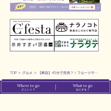
TOP
＞
グルメ
＞
【新店】45分で完売？！フルーツサンド専門店が奈良上陸！｜纏 奈良店
Where to go
What to go
どこいく？
なにする？
ホーム
プライバシーポリシー
ぱーぷるについて
メディアポリシー