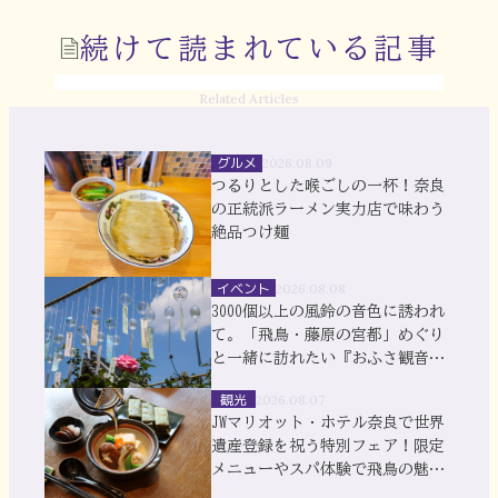
続けて読まれている記事
Related Articles
グルメ
2026.08.09
つるりとした喉ごしの一杯！奈良
の正統派ラーメン実力店で味わう
絶品つけ麺
イベント
2026.08.08
3000個以上の風鈴の音色に誘われ
て。「飛鳥・藤原の宮都」めぐり
と一緒に訪れたい『おふさ観音』
風鈴まつり
観光
2026.08.07
JWマリオット・ホテル奈良で世界
遺産登録を祝う特別フェア！限定
メニューやスパ体験で飛鳥の魅力
を満喫