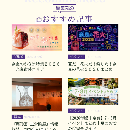
編集部の
おすすめ記事
グルメ
イベント
2026.07.25
2026.07.19
奈良のかき氷特集２０２６
夏だ！花火だ！祭りだ！奈
－奈良市外エリア－
良の花火２０２６まとめ
イベント
2026.07.03
観光
2026.07.14
【2026年版｜奈良】7・8月
イベントまとめ｜夏のおで
『第78回 正倉院展』情報
かけ完全ガイド
解禁、2026年の見どころ