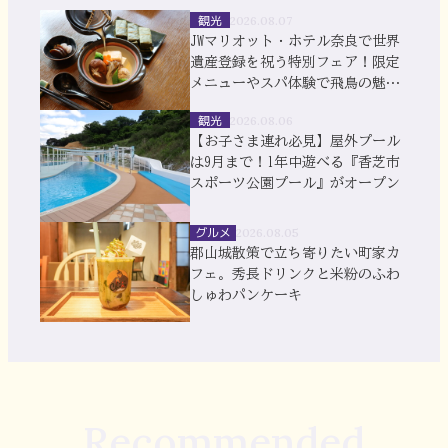
観光
2026.08.07
JWマリオット・ホテル奈良で世界
遺産登録を祝う特別フェア！限定
メニューやスパ体験で飛鳥の魅力
を満喫
観光
2026.08.06
【お子さま連れ必見】屋外プール
は9月まで！1年中遊べる『香芝市
スポーツ公園プール』がオープン
グルメ
2026.08.05
郡山城散策で立ち寄りたい町家カ
フェ。秀長ドリンクと米粉のふわ
しゅわパンケーキ
Recommended