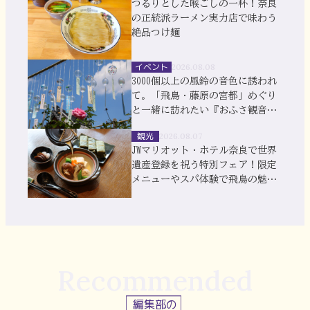
つるりとした喉ごしの一杯！奈良
の正統派ラーメン実力店で味わう
絶品つけ麺
イベント
2026.08.08
3000個以上の風鈴の音色に誘われ
て。「飛鳥・藤原の宮都」めぐり
と一緒に訪れたい『おふさ観音』
風鈴まつり
観光
2026.08.07
JWマリオット・ホテル奈良で世界
遺産登録を祝う特別フェア！限定
メニューやスパ体験で飛鳥の魅力
を満喫
Recommended
編集部の