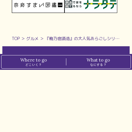
TOP
＞
グルメ
＞
『梅乃宿酒造』の大人気あらごしシリーズからパイン味が新登場！
Where to go
What to go
ホーム
プライバシーポリシー
どこいく？
なにする？
ぱーぷるについて
メディアポリシー
運営会社
お問い合わせ
※本サイトでは、一部の記事にアフィリエイト広告を掲載しています。
※掲載価格は税込表記です。