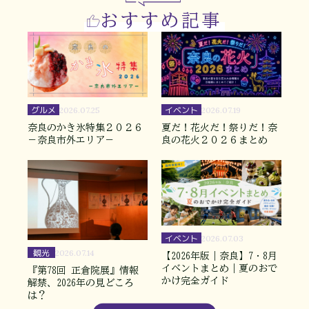
おすすめ記事
グルメ
イベント
2026.07.25
2026.07.19
奈良のかき氷特集２０２６
夏だ！花火だ！祭りだ！奈
－奈良市外エリア－
良の花火２０２６まとめ
イベント
2026.07.03
観光
2026.07.14
【2026年版｜奈良】7・8月
イベントまとめ｜夏のおで
『第78回 正倉院展』情報
かけ完全ガイド
解禁、2026年の見どころ
は？