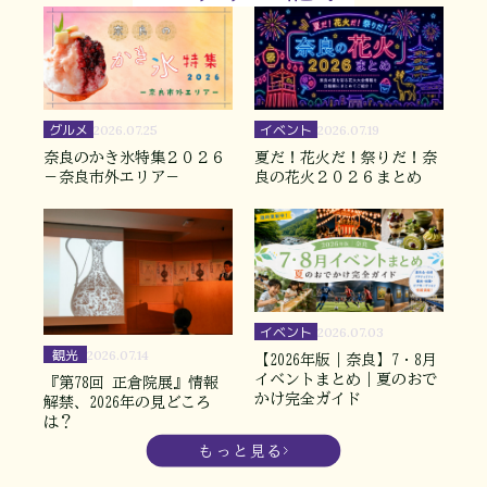
グルメ
イベント
2026.07.25
2026.07.19
奈良のかき氷特集２０２６
夏だ！花火だ！祭りだ！奈
－奈良市外エリア－
良の花火２０２６まとめ
イベント
2026.07.03
観光
2026.07.14
【2026年版｜奈良】7・8月
イベントまとめ｜夏のおで
『第78回 正倉院展』情報
かけ完全ガイド
解禁、2026年の見どころ
は？
もっと見る