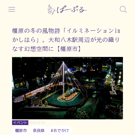
橿原の冬の風物詩「イルミネーションin
かしはら」。大和八木駅周辺が光の織り
なす幻想空間に【橿原市】
イベント
2024.12.07
橿原市
奈良県
#おでかけ