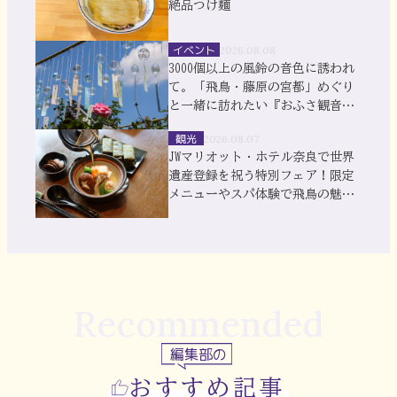
絶品つけ麺
イベント
2026.08.08
3000個以上の風鈴の音色に誘われ
て。「飛鳥・藤原の宮都」めぐり
と一緒に訪れたい『おふさ観音』
風鈴まつり
観光
2026.08.07
JWマリオット・ホテル奈良で世界
遺産登録を祝う特別フェア！限定
メニューやスパ体験で飛鳥の魅力
を満喫
Recommended
編集部の
おすすめ記事