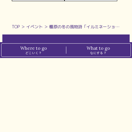
TOP
＞
イベント
＞
橿原の冬の風物詩「イルミネーションinかしはら」。大和八木駅周辺が光の織りなす幻想空間に【橿原市】
Where to go
What to go
ホーム
プライバシーポリシー
どこいく？
なにする？
ぱーぷるについて
メディアポリシー
運営会社
お問い合わせ
※本サイトでは、一部の記事にアフィリエイト広告を掲載しています。
※掲載価格は税込表記です。
最新情報は各店舗・施設にてご確認ください。
© N.I.PLANNING CO.,LTD. all rights reserved.