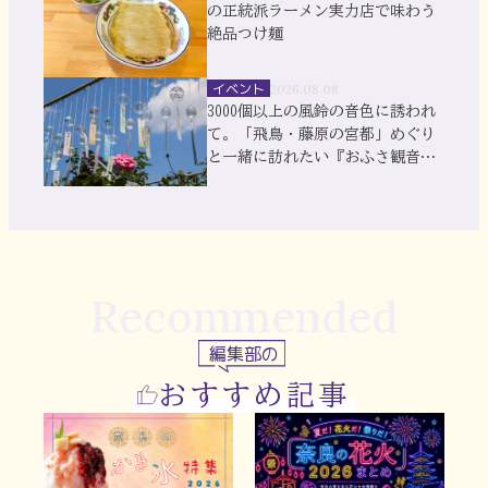
の正統派ラーメン実力店で味わう
絶品つけ麺
イベント
2026.08.08
3000個以上の風鈴の音色に誘われ
て。「飛鳥・藤原の宮都」めぐり
と一緒に訪れたい『おふさ観音』
風鈴まつり
Recommended
編集部の
おすすめ記事