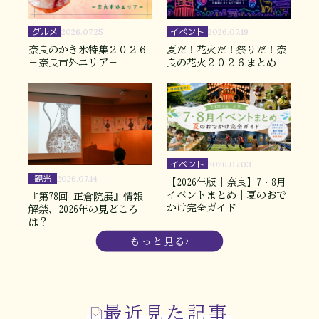
グルメ
イベント
2026.07.25
2026.07.19
奈良のかき氷特集２０２６
夏だ！花火だ！祭りだ！奈
－奈良市外エリア－
良の花火２０２６まとめ
イベント
2026.07.03
観光
2026.07.14
【2026年版｜奈良】7・8月
イベントまとめ｜夏のおで
『第78回 正倉院展』情報
かけ完全ガイド
解禁、2026年の見どころ
は？
もっと見る
最近見た記事