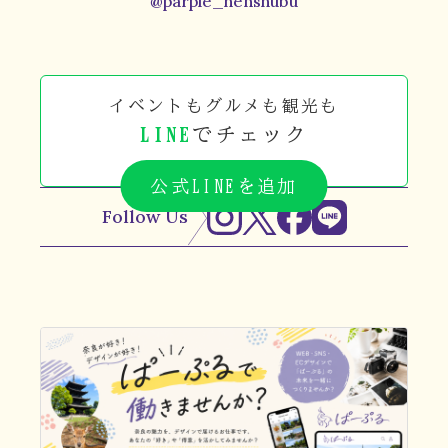
@parple_henshubu
イベントもグルメも観光も
LINE
でチェック
公式LINEを追加
Follow Us