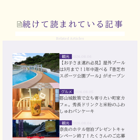
続けて読まれている記事
Related Articles
観光
2026.08.06
【お子さま連れ必見】屋外プール
は9月まで！1年中遊べる『香芝市
スポーツ公園プール』がオープン
グルメ
2026.08.05
郡山城散策で立ち寄りたい町家カ
フェ。秀長ドリンクと米粉のふわ
しゅわパンケーキ
観光
2026.08.04
奈良のホテル宿泊プレゼントキャ
ンペーン終了！たくさんのご応募