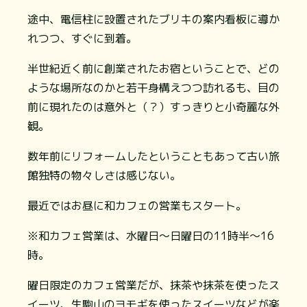
途中、電信柱に設置されたブリキの案内看板に導か
れつつ、すぐに到着。
半世紀近く前に創業されたお宿ということで、どの
ような場所なのかと若干身構えつつ訪れるも、目の
前に現れたのは意外と（？）すっきりと小奇麗な外
観。
数年前にリフォームしたということもあって古い旅
館独特の物々しさは感じない。
最近ではお昼に和カフェの営業もスタート。
※和カフェ営業は、水曜日～日曜日の11時半～16
時。
曜日限定のカフェ営業だが、抹茶や抹茶を使ったス
イーツ、生駒山のヨモギを使ったスイーツなどが楽