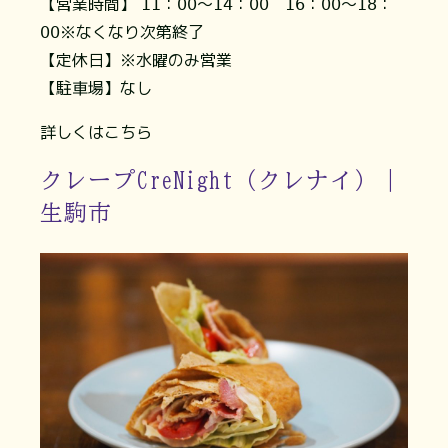
【営業時間】 𝟣𝟣：𝟢𝟢～𝟣𝟦：𝟢𝟢 𝟣𝟨：𝟢𝟢～𝟣𝟪：
𝟢𝟢※なくなり次第終了
【定休日】※水曜のみ営業
【駐車場】なし
詳しくはこちら
クレープCreNight（クレナイ）｜
生駒市