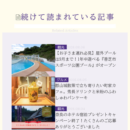
続けて読まれている記事
Related Articles
観光
2026.08.06
【お子さま連れ必見】屋外プール
は9月まで！1年中遊べる『香芝市
スポーツ公園プール』がオープン
グルメ
2026.08.05
郡山城散策で立ち寄りたい町家カ
フェ。秀長ドリンクと米粉のふわ
しゅわパンケーキ
観光
2026.08.04
奈良のホテル宿泊プレゼントキャ
ンペーン終了！たくさんのご応募
ありがとうございました