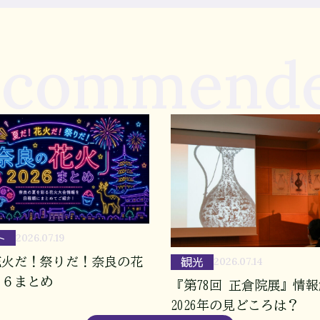
ecommend
ト
2026.07.19
観光
花火だ！祭りだ！奈良の花
2026.07.14
２６まとめ
『第78回 正倉院展』情
2026年の見どころは？