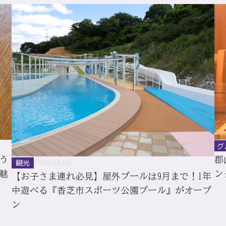
グ
う
郡
観光
2026.08.06
魅
ン
【お子さま連れ必見】屋外プールは9月まで！1年
中遊べる『香芝市スポーツ公園プール』がオープ
ン