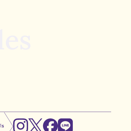
les
Us