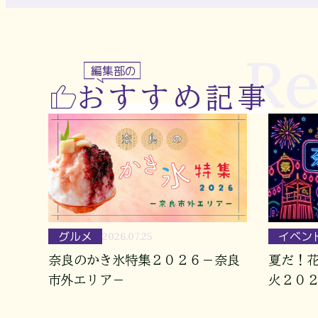
R
編集部の
おすすめ記事
グルメ
イベン
2026.07.25
奈良のかき氷特集２０２６－奈良
夏だ！
市外エリア－
火２０