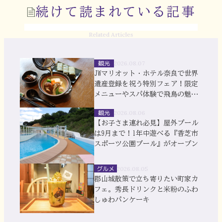
続けて読まれている記事
Related Articles
観光
2026.08.07
JWマリオット・ホテル奈良で世界
遺産登録を祝う特別フェア！限定
メニューやスパ体験で飛鳥の魅力
を満喫
観光
2026.08.06
【お子さま連れ必見】屋外プール
は9月まで！1年中遊べる『香芝市
スポーツ公園プール』がオープン
グルメ
2026.08.05
郡山城散策で立ち寄りたい町家カ
フェ。秀長ドリンクと米粉のふわ
しゅわパンケーキ