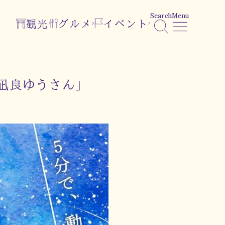
Search
Menu
観光
グルメ
イベント
「凪良ゆうさん」