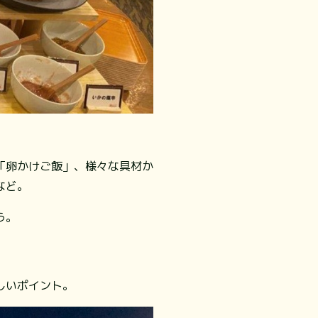
「卵かけご飯」、様々な具材か
など。
う。
しいポイント。