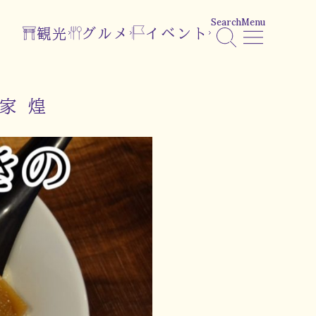
Search
Menu
観光
グルメ
イベント
家 煌