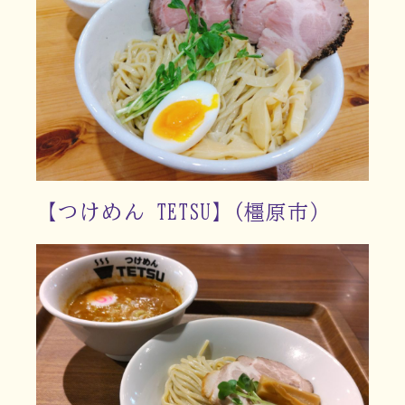
【つけめん TETSU】(橿原市）