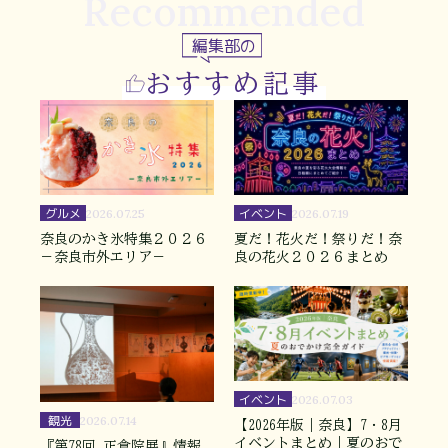
Recommended
編集部の
おすすめ記事
グルメ
イベント
2026.07.25
2026.07.19
奈良のかき氷特集２０２６
夏だ！花火だ！祭りだ！奈
－奈良市外エリア－
良の花火２０２６まとめ
イベント
2026.07.03
観光
2026.07.14
【2026年版｜奈良】7・8月
イベントまとめ｜夏のおで
『第78回 正倉院展』情報