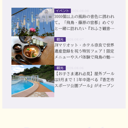
イベント
2026.08.08
3000個以上の風鈴の音色に誘われ
て。「飛鳥・藤原の宮都」めぐり
と一緒に訪れたい『おふさ観音』
風鈴まつり
観光
2026.08.07
JWマリオット・ホテル奈良で世界
遺産登録を祝う特別フェア！限定
メニューやスパ体験で飛鳥の魅力
を満喫
観光
2026.08.06
【お子さま連れ必見】屋外プール
は9月まで！1年中遊べる『香芝市
スポーツ公園プール』がオープン