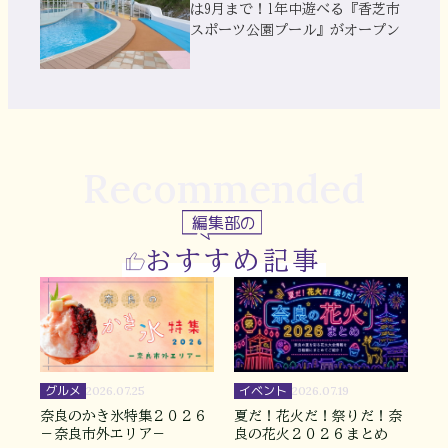
は9月まで！1年中遊べる『香芝市
スポーツ公園プール』がオープン
Recommended
編集部の
おすすめ記事
グルメ
イベント
2026.07.25
2026.07.19
奈良のかき氷特集２０２６
夏だ！花火だ！祭りだ！奈
－奈良市外エリア－
良の花火２０２６まとめ