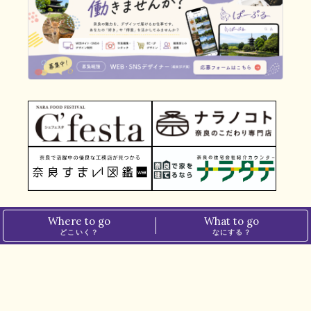
Where to go
What to go
どこいく？
なにする？
TOP
＞
グルメ
＞
かき氷愛があふれる、果実味たっぷり濃厚かき氷【カフェsai（カフェ サイ）｜奈良県御所市】
ホーム
プライバシーポリシー