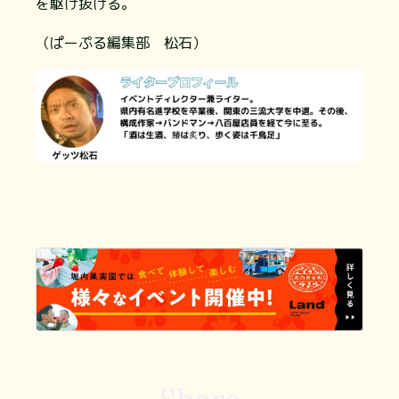
を駆け抜ける。
（ぱーぷる編集部 松石）