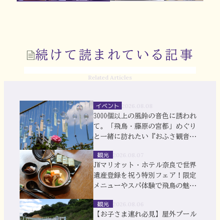
続けて読まれている記事
Related Articles
イベント
2026.08.08
3000個以上の風鈴の音色に誘われ
て。「飛鳥・藤原の宮都」めぐり
と一緒に訪れたい『おふさ観音』
風鈴まつり
観光
2026.08.07
JWマリオット・ホテル奈良で世界
遺産登録を祝う特別フェア！限定
メニューやスパ体験で飛鳥の魅力
を満喫
観光
2026.08.06
【お子さま連れ必見】屋外プール