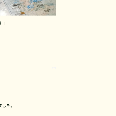
！⁡
ました。