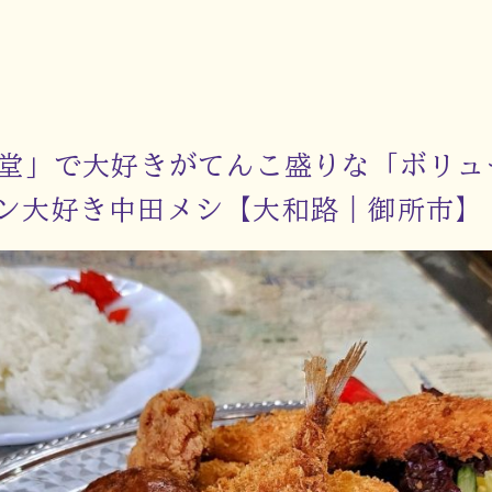
食堂」で大好きがてんこ盛りな「ボリ
ン大好き中田メシ【大和路｜御所市】