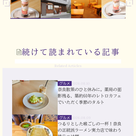
続けて読まれている記事
Related Articles
グルメ
2026.08.10
奈良散策のひと休みに。薬局の面
影残る、築約60年のレトロカフェ
でいただく季節のタルト
グルメ
2026.08.09
つるりとした喉ごしの一杯！奈良
の正統派ラーメン実力店で味わう