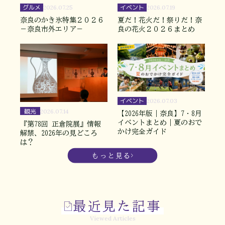
グルメ
イベント
2026.07.25
2026.07.19
奈良のかき氷特集２０２６
夏だ！花火だ！祭りだ！奈
－奈良市外エリア－
良の花火２０２６まとめ
イベント
2026.07.03
観光
2026.07.14
【2026年版｜奈良】7・8月
イベントまとめ｜夏のおで
『第78回 正倉院展』情報
かけ完全ガイド
解禁、2026年の見どころ
は？
もっと見る
最近見た記事
Viewed Articles