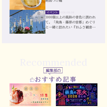
絶品つけ麺
イベント
2026.08.08
3000個以上の風鈴の音色に誘われ
て。「飛鳥・藤原の宮都」めぐり
と一緒に訪れたい『おふさ観音』
風鈴まつり
Recommended
編集部の
おすすめ記事