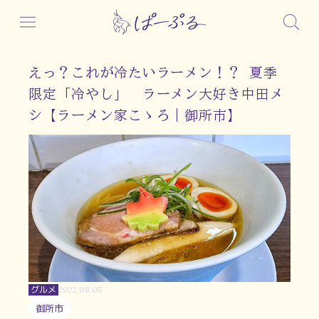
えっ？これが冷たいラーメン！？ 夏季
限定「冷やし」 ラーメン大好き中田メ
シ【ラーメン家こゝろ｜御所市】
グルメ
2022.08.05
御所市