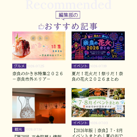
Recommended
編集部の
おすすめ記事
グルメ
イベント
2026.07.25
2026.07.19
奈良のかき氷特集２０２６
夏だ！花火だ！祭りだ！奈
－奈良市外エリア－
良の花火２０２６まとめ
イベント
2026.07.03
観光
2026.07.14
【2026年版｜奈良】7・8月
イベントまとめ｜夏のおで