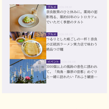
グルメ
2026.08.10
奈良散策のひと休みに。薬局の面
影残る、築約60年のレトロカフェ
でいただく季節のタルト
グルメ
2026.08.09
つるりとした喉ごしの一杯！奈良
の正統派ラーメン実力店で味わう
絶品つけ麺
イベント
2026.08.08
3000個以上の風鈴の音色に誘われ
て。「飛鳥・藤原の宮都」めぐり
と一緒に訪れたい『おふさ観音』
風鈴まつり