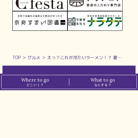
TOP
＞
グルメ
＞
えっ？これが冷たいラーメン！？ 夏季限定「冷やし」 ラーメン大好き中田メシ【ラーメン家こゝろ｜御所市】
Where to go
What to go
ホーム
プライバシーポリシー
どこいく？
なにする？
ぱーぷるについて
メディアポリシー
運営会社
お問い合わせ