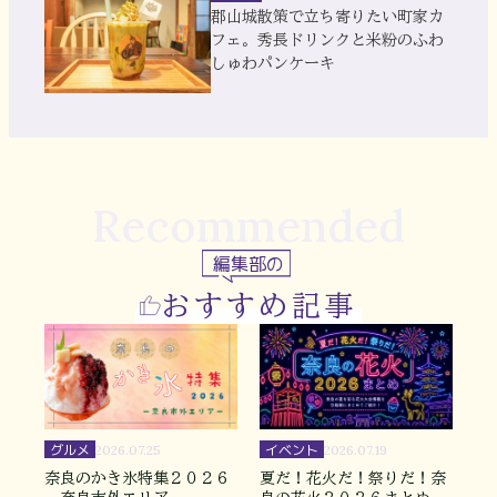
郡山城散策で立ち寄りたい町家カ
フェ。秀長ドリンクと米粉のふわ
しゅわパンケーキ
Recommended
編集部の
おすすめ記事
グルメ
イベント
2026.07.25
2026.07.19
奈良のかき氷特集２０２６
夏だ！花火だ！祭りだ！奈