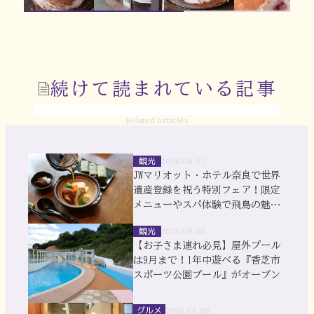
続けて読まれている記事
Related Articles
観光
2026.08.07
JWマリオット・ホテル奈良で世界
遺産登録を祝う特別フェア！限定
メニューやスパ体験で飛鳥の魅力
を満喫
観光
2026.08.06
【お子さま連れ必見】屋外プール
は9月まで！1年中遊べる『香芝市
スポーツ公園プール』がオープン
グルメ
2026.08.05