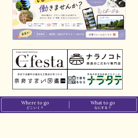
Where to go
What to go
どこいく？
なにする？
TOP
＞
グルメ
＞
季節のフルーツを使った、南和のかき氷【Cafe sai｜御所市】