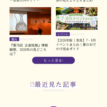
－奈良市外エリア－
良の花火２０２６まとめ
イベント
2026.07.03
観光
2026.07.14
【2026年版｜奈良】7・8月
イベントまとめ｜夏のおで
『第78回 正倉院展』情報
かけ完全ガイド
解禁、2026年の見どころ
は？
もっと見る
最近見た記事
Viewed Articles