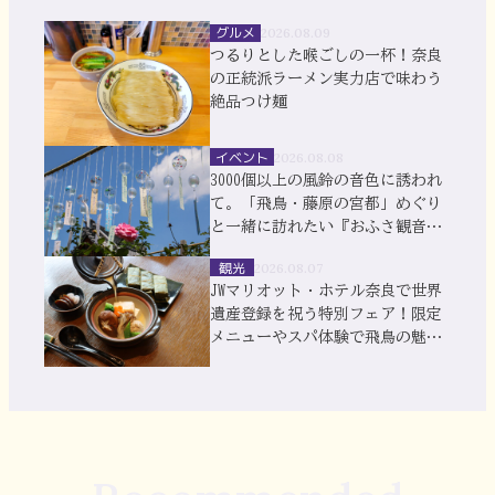
グルメ
2026.08.09
つるりとした喉ごしの一杯！奈良
の正統派ラーメン実力店で味わう
絶品つけ麺
イベント
2026.08.08
3000個以上の風鈴の音色に誘われ
て。「飛鳥・藤原の宮都」めぐり
と一緒に訪れたい『おふさ観音』
風鈴まつり
観光
2026.08.07
JWマリオット・ホテル奈良で世界
遺産登録を祝う特別フェア！限定
メニューやスパ体験で飛鳥の魅力
を満喫