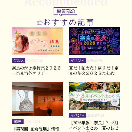
Recommended
編集部の
おすすめ記事
グルメ
イベント
2026.07.25
2026.07.19
奈良のかき氷特集２０２６
夏だ！花火だ！祭りだ！奈
－奈良市外エリア－
良の花火２０２６まとめ
イベント
2026.07.03
観光
2026.07.14
【2026年版｜奈良】7・8月
イベントまとめ｜夏のおで
『第78回 正倉院展』情報